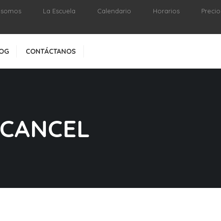
 somos
La Escuela
Calendario
Horarios
Precio
OG
CONTÁCTANOS
 CANCEL