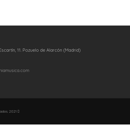
cartín, 11. Pozuelo de Alarcón (Madrid)
iamusica.com
vados. 2021