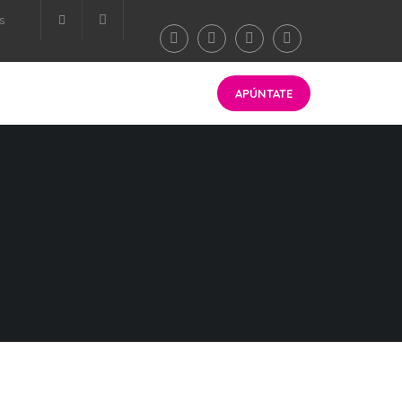
s
Área privada
APÚNTATE