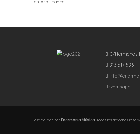
[pmpro_cancel]
C/Hermanos Es
913 517 596
info@enarmon
whatsapp
Desarrollado por
Enarmonía Música
. Todos los derechos reser